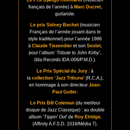
français de l’année) à
Marc Ducret
,
guitariste.
Le prix Sidney Bechet
(musicien
Français de l’année jouant dans le
style traditionnel) pour l’année 1986
à
Claude Tissendier
et son
Sextet
,
pour l’album ‘
Tribute to John Kirby
’,
(Ida Records IDA-006/P.M.D.).
Le Prix Spécial du Jury
: à
la
collection
‘
Jazz Tribune
’ (R,C,A,),
en hommage à son directeur
Jean-
Paul Guiter
.
Le Prix Bill Coleman
(du meilleur
disque de Jazz Classique) : au double
album ‘
Tippin’ Out
’ de
Roy Elridge
,
(Affinity A.F.S.D. 1016/Média 7).