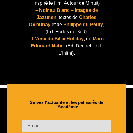
inspiré le film ‘Autour de Minuit)
– Noir au Blanc – Images de
Jazzmen
, textes de
Charles
Delaunay
et de
Philippe du Peuty
,
(Ed. Portes du Sud).
– L’Ame de Billie Holiday
, de
Marc-
Edouard Nabe
, (Ed. Denoël, coll.
L’Infini).
Suivez l'actualité et les palmarès de
l'Académie​