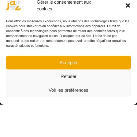
Gérer le consentement aux
d’administration
cookies
Collège électoral
Compagnons de
Pour offrir les meilleures expériences, nous utilisons des technologies telles que les
route
cookies pour stocker et/ou accéder aux informations des appareils. Le fait de
consentir à ces technologies nous permettra de traiter des données telles que le
Partenaires
comportement de navigation ou les ID uniques sur ce site. Le fait de ne pas
Mentions légales
consentir ou de retirer son consentement peut avoir un effet négatif sur certaines
caractéristiques et fonctions.
L’ancien site
Espace
Accepter
académiciens
Refuser
LES PRIX
Description des prix
Voir les préférences
actuels
Historique des
palmarès
Palmarès de l’année