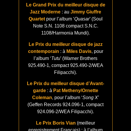
Le Grand Prix du meilleur disque de
Jazz Moderne
: au
Jimmy Giuffre
Quartet
pour l’album ‘
Quasar
’ (Soul
Note S.N. 1108 compact S.N.C.
1108/Harmonia Mundi).
Le Prix du meilleur disque de jazz
contemporain
: à
Miles Davis
, pour
l’album ‘
Tutu
’ (Warner Brothers
925.490-1, compact 925.490-2/WEA
Filipacchi).
Le Prix du meilleur disque d’Avant-
garde
: à
Pat Metheny/Ornette
Coleman
, pour l’album ‘
Song X
’
(Geffen Records 924.096-1, compact
924.096-2/WEA Filipacchi).
Le Prix Boris Vian
(meilleur
enregistrement Français) : à l’album