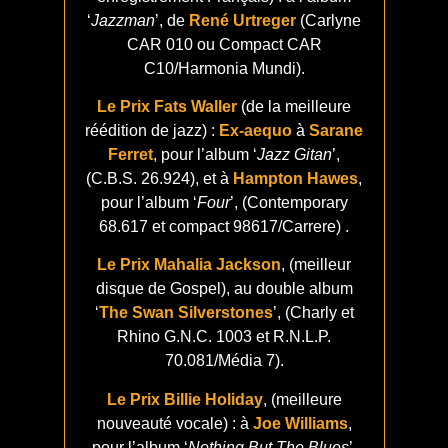
‘
Jazzman
’, de
René Urtreger
(Carlyne
CAR 010 ou Compact CAR
C10/Harmonia Mundi).
Le Prix Fats Waller
(de la meilleure
réédition de jazz) :
Ex-aequo
à
Sarane
Ferret
, pour l’album ‘
Jazz Gitan
’,
(C.B.S. 26.924), et à
Hampton Hawes
,
pour l’album ‘
Four
’, (Contemporary
68.617 et compact 98617/Carrere) .
Le Prix Mahalia Jackson
, (meilleur
disque de Gospel), au double album
‘
The Swan Silverstones
’, (Charly et
Rhino G.N.C. 1003 et R.N.L.P.
70.081/Média 7).
Le Prix Billie Holiday
, (meilleure
nouveauté vocale) : à
Joe Williams
,
pour l’album ‘
Nothing But The Blues
’,