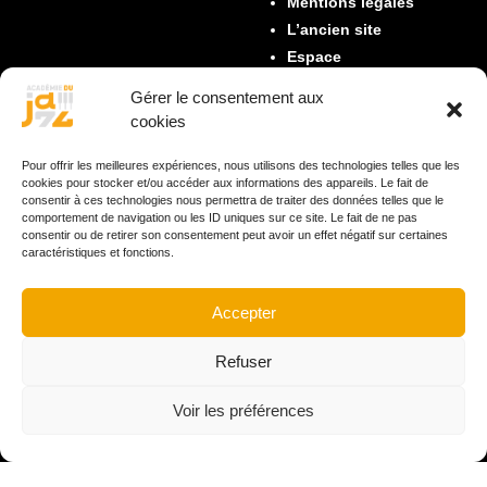
Mentions légales
L’ancien site
Espace
académiciens
Gérer le consentement aux
cookies
LES PRIX
Pour offrir les meilleures expériences, nous utilisons des technologies telles que les
Description des prix
cookies pour stocker et/ou accéder aux informations des appareils. Le fait de
actuels
consentir à ces technologies nous permettra de traiter des données telles que le
comportement de navigation ou les ID uniques sur ce site. Le fait de ne pas
Historique des
consentir ou de retirer son consentement peut avoir un effet négatif sur certaines
palmarès
caractéristiques et fonctions.
Palmarès de l’année
Accepter
CONTACTS
Refuser
+33 6 12 84 15 68
jazzproust@gmail.com
Voir les préférences