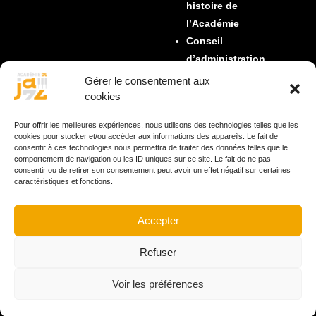
histoire de
l’Académie
Conseil
d’administration
Collège électoral
Gérer le consentement aux
Compagnons de
cookies
route
Pour offrir les meilleures expériences, nous utilisons des technologies telles que les
Partenaires
cookies pour stocker et/ou accéder aux informations des appareils. Le fait de
Mentions légales
consentir à ces technologies nous permettra de traiter des données telles que le
comportement de navigation ou les ID uniques sur ce site. Le fait de ne pas
L’ancien site
consentir ou de retirer son consentement peut avoir un effet négatif sur certaines
Espace
caractéristiques et fonctions.
académiciens
Accepter
LES PRIX
Refuser
Description des prix
actuels
Voir les préférences
Historique des
palmarès