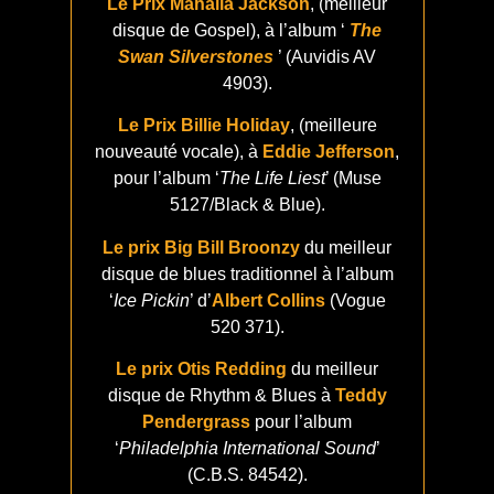
Le Prix Mahalia Jackson
, (meilleur
disque de Gospel), à l’album ‘
The
Swan Silverstones
’ (Auvidis AV
4903).
Le Prix Billie Holiday
, (meilleure
nouveauté vocale), à
Eddie Jefferson
,
pour l’album ‘
The Life Liest
’ (Muse
5127/Black & Blue).
Le prix Big Bill Broonzy
du meilleur
disque de blues traditionnel à l’album
‘
Ice Pickin
’ d’
Albert Collins
(Vogue
520 371).
Le prix Otis Redding
du meilleur
disque de Rhythm & Blues à
Teddy
Pendergrass
pour l’album
‘
Philadelphia International Sound
’
(C.B.S. 84542).