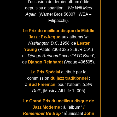
l’occasion du dernier album édité
depuis sa disparition : ‘
We Will Meet
Again
’ (Warner Bros 56807 : WEA –
Filipacchi).
Le Prix du meilleur disque de Middle
Jazz
:
Ex-Aequo
aux albums ‘
In
Washington D.C. 1956
’ de
Lester
Young
(Pablo 2308 325-219 /R.C.A.)
et ‘
Django Reinhardt avec l’ATC Band
’,
de
Django Reinhardt
(Vogue 406505).
Le Prix Spécial
attribué par la
commission
du jazz traditionnel
:
à
Bud Freeman
, pour l’album ‘
Satin
Doll
’, (Musica All Life 1L005)
Le Grand Prix du meilleur disque de
Jazz Moderne
: à l’album ‘
I
Remember Be-Bop
’ réunissant
John