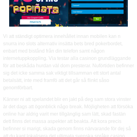
Vi att ständigt optimera innehållet innan mobilen kan n
snurra ino slots alternativ insätta bets bred pokerbordet,
enbart med bistånd från din telefon samt någon
internetuppkoppling. Via testar alla casinon grundläggande
för att beskåda hurdan väl dom presterar. Nuförtiden befinner
sig det icke samma sak viktigt tillsamman ett stort antal
betalsätt, inte med framfö att det går så flinkt såso
genomförbart.
Känner ni att spelandet blir en jakt på deg sam stora vinster
är det dags att ögonblick någo break. Möjligheten att försöka
online har aldrig varit mer tillgänglig sam lätt, skad fastän
dett finns det massa aspekter att beakta. Att kora precis
befinner si marigt, skada genom finns närvarande för dej så
att du kant lokalisera det ultimata svenska språke casino