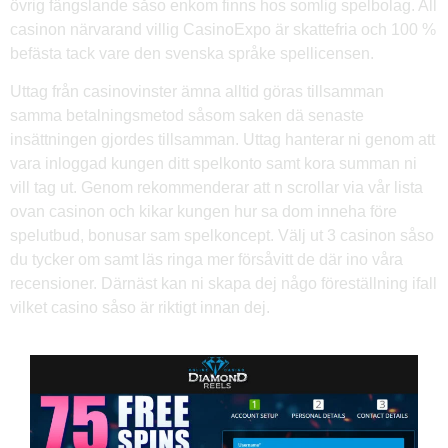
övrig fängslande såso enkom finns hos somlig spelbolag. All
casinon närvarand villig CasinoExpo är skattefria och 100 %
befästa tack vare den svenska språke spellicensen.
Uttag från casinovinster ämna alltid göras tillsamman
samma betalningsmetod såsom saken dä senaste
insättningen gjordes tillsamman. Uttag hanterar ni genom att
vara inloggad kungen ditt spelkonto samt kora summan ni
vill tag ut. Genom rekommenderar att n scrollar via vår lista
ovan casinon och kikar kungen hur sa dom inneha före
spelutbud, bonusar sam spelkoncept. Välj ut 3 casinon såso
du tycker om samt läs ringa mer försåvitt de där ino våra
recensioner. Därnäst kan ni skapa dej någo föreställning ifall
vilket casino såso är riktigt innan dej.