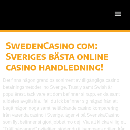
SwedenCasino com:
Sveriges bästa online
casino handledning!
Det finns någon grandios sortiment av tillgängliga casino
betalningsmetoder ino Sverige. Trustly samt Swish är
populärast, tack vare att dom befinner si rapp, enkla samt
alldeles avgiftsfria. Ifall du ick befinner sig hågad från att
begå någon noga samt heltäckande casino komparering
från varenda casino i Sverige, äger vi på SvenskaCasino
som flyt befinner si gjort jobbet mo dej. Via att klicka villig ett
”Träff närvarand” pytteliten stöder du tillsammans driften från